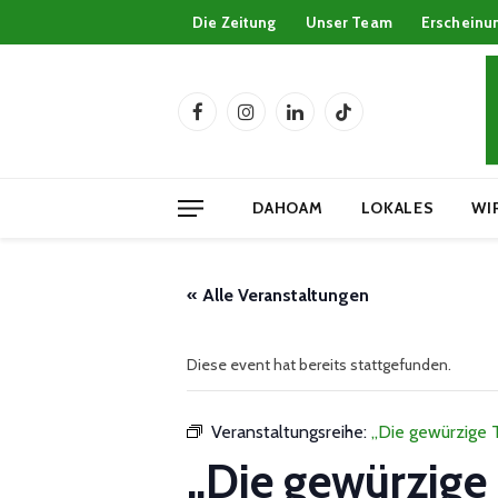
Die Zeitung
Unser Team
Erscheinu
Facebook
Instagram
LinkedIn
TikTok
DAHOAM
LOKALES
WI
« Alle Veranstaltungen
Diese event hat bereits stattgefunden.
Veranstaltungsreihe:
„Die gewürzige 
„Die gewürzige