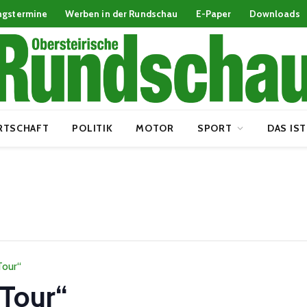
ngstermine
Werben in der Rundschau
E-Paper
Downloads
RTSCHAFT
POLITIK
MOTOR
SPORT
DAS IST
Tour“
 Tour“