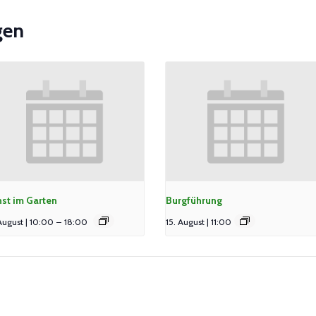
gen
st im Garten
Burgführung
August | 10:00
–
18:00
15. August | 11:00