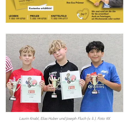
Laurin Knabl, Elias Huber und Joseph Fluch (v. li.). Foto: KK