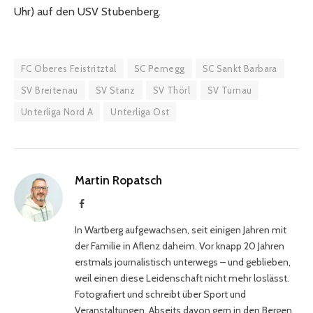
Uhr) auf den USV Stubenberg.
FC Oberes Feistritztal
SC Pernegg
SC Sankt Barbara
SV Breitenau
SV Stanz
SV Thörl
SV Turnau
Unterliga Nord A
Unterliga Ost
Martin Ropatsch
Facebook
In Wartberg aufgewachsen, seit einigen Jahren mit
der Familie in Aflenz daheim. Vor knapp 20 Jahren
erstmals journalistisch unterwegs – und geblieben,
weil einen diese Leidenschaft nicht mehr loslässt.
Fotografiert und schreibt über Sport und
Veranstaltungen. Abseits davon gern in den Bergen