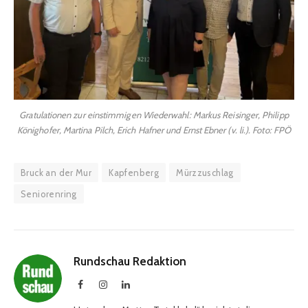
Gratulationen zur einstimmigen Wiederwahl: Markus Reisinger, Philipp
Könighofer, Martina Pilch, Erich Hafner und Ernst Ebner (v. li.). Foto: FPÖ
Bruck an der Mur
Kapfenberg
Mürzzuschlag
Seniorenring
Rundschau Redaktion
Facebook
Instagram
LinkedIn