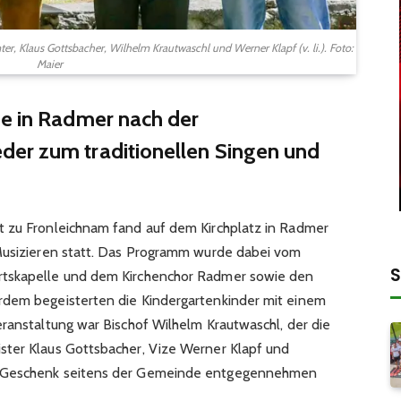
r, Klaus Gottsbacher, Wilhelm Krautwaschl und Werner Klapf (v. li.). Foto:
Maier
de in Radmer nach der
er zum traditionellen Singen und
t zu Fronleichnam fand auf dem Kirchplatz in Radmer
 Musizieren statt. Das Programm wurde dabei vom
S
rtskapelle und dem Kirchenchor Radmer sowie den
rdem begeisterten die Kindergartenkinder mit einem
eranstaltung war Bischof Wilhelm Krautwaschl, der die
ster Klaus Gottsbacher, Vize Werner Klapf und
n Geschenk seitens der Gemeinde entgegennehmen