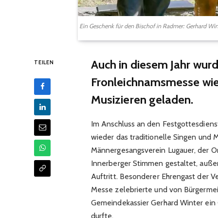
Ein Geschenk für den Bischof in Radmer: Gerhard Winte
Auch in diesem Jahr wur
TEILEN
Fronleichnamsmesse wied
Musizieren geladen.
Im Anschluss an den Festgottesdiens
wieder das traditionelle Singen und
Männergesangsverein Lugauer, der O
Innerberger Stimmen gestaltet, auße
Auftritt. Besonderer Ehrengast der V
Messe zelebrierte und von Bürgermei
Gemeindekassier Gerhard Winter ei
durfte.