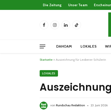
Die Zeitung
Unser Team
Erscheinu
Facebook
Instagram
LinkedIn
TikTok
DAHOAM
LOKALES
WI
Startseite
»
Auszeichnung für Leobener Schülerin
LOKALES
Auszeichnung 
von
Rundschau Redaktion
23. Juni 2026