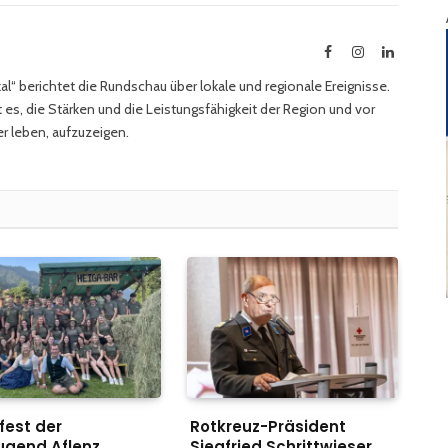
Facebook
Instagram
LinkedIn
l“ berichtet die Rundschau über lokale und regionale Ereignisse.
 es, die Stärken und die Leistungsfähigkeit der Region und vor
r leben, aufzuzeigen.
fest der
Rotkreuz-Präsident
ugend Aflenz
Siegfried Schrittwieser