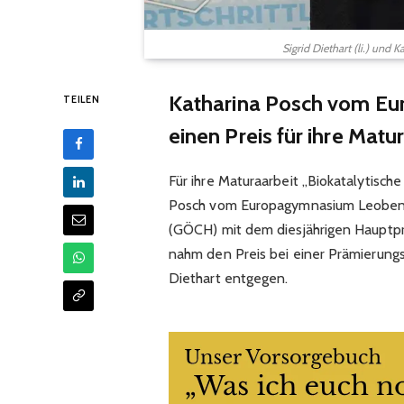
Sigrid Diethart (li.) und 
Katharina Posch vom Eu
TEILEN
einen Preis für ihre Matu
Für ihre Maturaarbeit „Biokatalytisc
Posch vom Europagymnasium Leoben v
(GÖCH) mit dem diesjährigen Hauptpre
nahm den Preis bei einer Prämierung
Diethart entgegen.