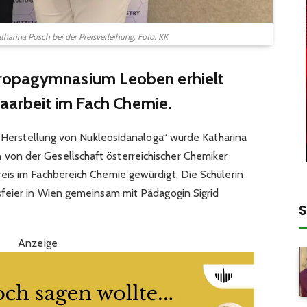
Katharina Posch bei der Preisverleihung. Foto: KK
ropagymnasium Leoben erhielt
raarbeit im Fach Chemie.
he Herstellung von Nukleosidanaloga“ wurde Katharina
on der Gesellschaft österreichischer Chemiker
is im Fachbereich Chemie gewürdigt. Die Schülerin
sfeier in Wien gemeinsam mit Pädagogin Sigrid
S
Anzeige