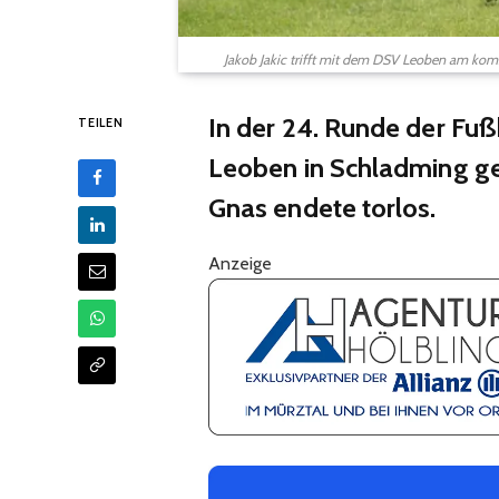
Jakob Jakic trifft mit dem DSV Leoben am k
In der 24. Runde der Fu
TEILEN
Leoben in Schladming g
Gnas endete torlos.
Anzeige