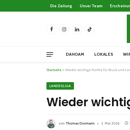
Die Zeitung
Unser Team
Erscheinu
Facebook
Instagram
LinkedIn
TikTok
DAHOAM
LOKALES
WI
Startseite
»
Wieder wichtige Punkte für Bruck und L
LANDESLIGA
Wieder wichti
von
Thomas Dormann
3. Mai 2026