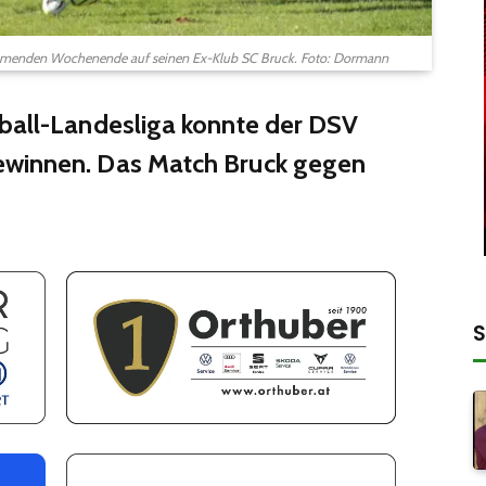
ommenden Wochenende auf seinen Ex-Klub SC Bruck. Foto: Dormann
ßball-Landesliga konnte der DSV
ewinnen. Das Match Bruck gegen
S