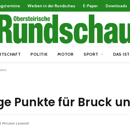
ngstermine
Werben in der Rundschau
E-Paper
Downloads
RTSCHAFT
POLITIK
MOTOR
SPORT
DAS IST
eoben
ge Punkte für Bruck u
2 Minuten Lesezeit