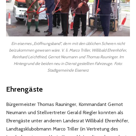
Ein eisernes „Eröffnungsband“, dem mit den üblichen Scheren nicht
beizukommen gewesen wäre. V. li. Marco Triller, Willibald Ehrenhöfer,
Reinhard Leichtfried, Gernot Neumann und Thomas Rauninger. Im
Hintergrund die beiden neu in Dienst gestellten Fahrzeuge. Foto:
Stadtgemeinde Eisenerz
Ehrengäste
Bürgermeister Thomas Rauninger, Kommandant Gernot
Neumann und Stellvertreter Gerald Riegler konnten als
Ehrengäste unter anderen Landesrat Willibald Ehrenhöfer,
Landtagsklubobmann Marco Triller (in Vertretung des