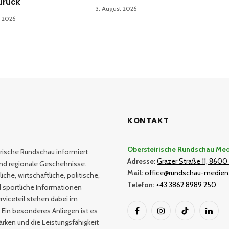
zurück
3. August 2026
t 2026
KONTAKT
Obersteirische Rundschau Me
rische Rundschau informiert
Adresse:
Grazer Straße 11, 8600 
und regionale Geschehnisse.
Mail:
office@rundschau-medien
iche, wirtschaftliche, politische,
Telefon:
+43 3862 8989 250
nd sportliche Informationen
rviceteil stehen dabei im
 Ein besonderes Anliegen ist es
Facebook
Instagram
TikTok
Linked
tärken und die Leistungsfähigkeit