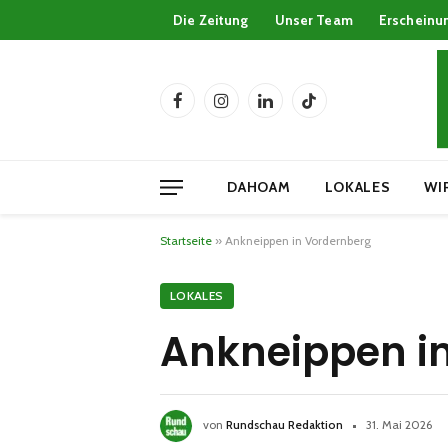
Die Zeitung
Unser Team
Erscheinu
Facebook
Instagram
LinkedIn
TikTok
DAHOAM
LOKALES
WI
Startseite
»
Ankneippen in Vordernberg
LOKALES
Ankneippen i
von
Rundschau Redaktion
31. Mai 2026