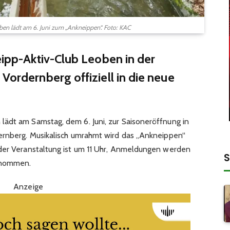
en lädt am 6. Juni zum „Ankneippen“. Foto: KAC
eipp-Aktiv-Club Leoben in der
Vordernberg offiziell in die neue
ädt am Samstag, dem 6. Juni, zur Saisoneröffnung in
ernberg. Musikalisch umrahmt wird das „Ankneippen“
 der Veranstaltung ist um 11 Uhr, Anmeldungen werden
S
nommen.
Anzeige