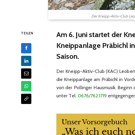
Der Kneipp-Aktiv-Club Leob
Am 6. Juni startet der Kn
TEILEN
Kneippanlage Präbichl in 
Saison.
Der Kneipp-Aktiv-Club (KAC) Leoben l
die Kneippanlage am Präbichl in Vord
von der Pollinger Hausmusik. Beginn
unter Tel.
0676/7621719
entgegenge