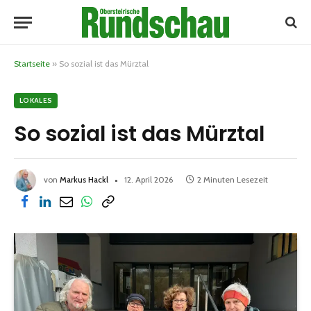
Startseite
»
So sozial ist das Mürztal
LOKALES
So sozial ist das Mürztal
von
Markus Hackl
12. April 2026
2 Minuten Lesezeit