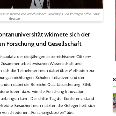
keit zum Besuch von verschiedenen Workshops und Vorträgen offen. Foto:
Russold
ontanuniversität widmete sich der
n Forschung und Gesellschaft.
auplatz der diesjährigen österreichischen Citizen-
r Zusammenarbeit zwischen Wissenschaft und
en sich die TeilnehmerInnen dabei über Methoden zur
ungseinrichtungen, Schulen, Initiativen und der
S
standen dabei die Bereiche Qualitätssicherung, Ethik
ene Ideen dazu, wie die Forschung Innovation,
ranbringen kann. Der dritte Tag der Konferenz stand
lreiche BesucherInnen nutzten die Gelegenheit, sich
n verschiedenen „Forschungskiosken“ über