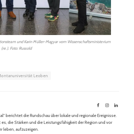
siationsteam und Karin Müller-Magyar vom Wissenschaftsministerium
(re.). Foto: Russold
Montanuniversität Leoben
Facebook
Instagram
LinkedIn
l“ berichtet die Rundschau über lokale und regionale Ereignisse.
 es, die Stärken und die Leistungsfähigkeit der Region und vor
r leben, aufzuzeigen.