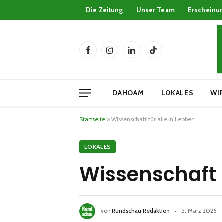
Die Zeitung
Unser Team
Erscheinu
Facebook
Instagram
LinkedIn
TikTok
DAHOAM
LOKALES
WI
Startseite
»
Wissenschaft für alle in Leoben
LOKALES
Wissenschaft f
von
Rundschau Redaktion
5. März 2026