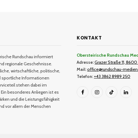
KONTAKT
Obersteirische Rundschau Me
rische Rundschau informiert
Adresse:
Grazer Straße 11, 8600 
und regionale Geschehnisse.
Mail:
office@rundschau-medien
iche, wirtschaftliche, politische,
Telefon:
+43 3862 8989 250
nd sportliche Informationen
rviceteil stehen dabei im
 Ein besonderes Anliegen ist es
Facebook
Instagram
TikTok
Linked
tärken und die Leistungsfähigkeit
und vor allem der Menschen