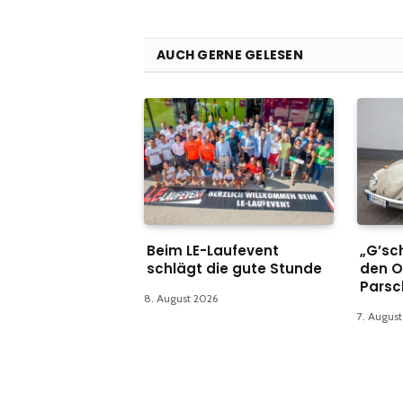
AUCH GERNE GELESEN
Beim LE-Laufevent
„G’sch
schlägt die gute Stunde
den O
Parsc
8. August 2026
7. Augus