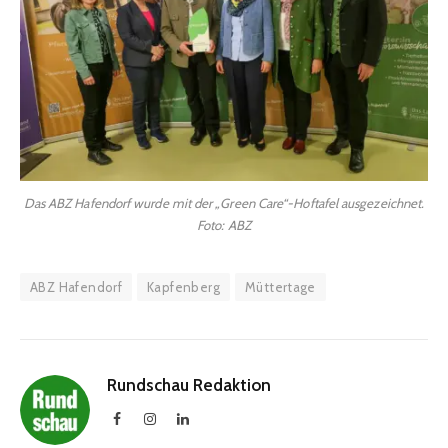
Das ABZ Hafendorf wurde mit der „Green Care“-Hoftafel ausgezeichnet.
Foto: ABZ
ABZ Hafendorf
Kapfenberg
Müttertage
Rundschau Redaktion
Facebook
Instagram
LinkedIn