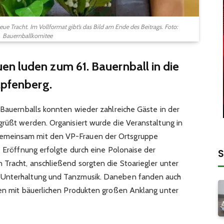
ue Tracht. Im Vollformat gibt’s das Bild am Ende des Beitrags. Foto:
Bauernballkomitee
n luden zum 61. Bauernball in die
apfenberg.
 Bauernballs konnten wieder zahlreiche Gäste in der
grüßt werden. Organisiert wurde die Veranstaltung in
emeinsam mit den VP-Frauen der Ortsgruppe
e Eröffnung erfolgte durch eine Polonaise der
S
 Tracht, anschließend sorgten die Stoariegler unter
 Unterhaltung und Tanzmusik. Daneben fanden auch
fen mit bäuerlichen Produkten großen Anklang unter