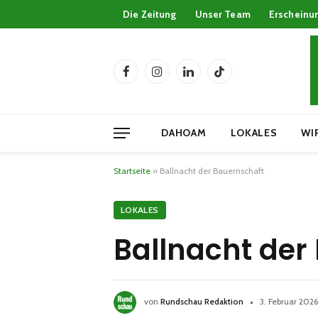
Die Zeitung
Unser Team
Erscheinu
Facebook
Instagram
LinkedIn
TikTok
DAHOAM
LOKALES
WI
Startseite
»
Ballnacht der Bauernschaft
LOKALES
Ballnacht der
von
Rundschau Redaktion
3. Februar 2026