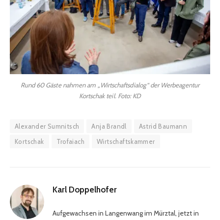
Rund 60 Gäste nahmen am „Wirtschaftsdialog“ der Werbeagentur
Kortschak teil. Foto: KD
Alexander Sumnitsch
Anja Brandl
Astrid Baumann
Kortschak
Trofaiach
Wirtschaftskammer
Karl Doppelhofer
Aufgewachsen in Langenwang im Mürztal, jetzt in