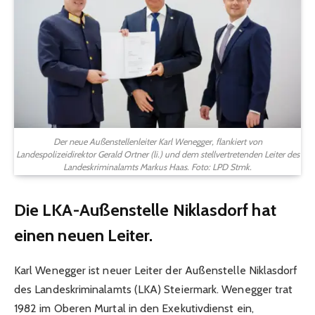
Der neue Außenstellenleiter Karl Wenegger, flankiert von
Landespolizeidirektor Gerald Ortner (li.) und dem stellvertretenden Leiter des
Landeskriminalamts Markus Haas. Foto: LPD Stmk.
Die LKA-Außenstelle Niklasdorf hat
einen neuen Leiter.
Karl Wenegger ist neuer Leiter der Außenstelle Niklasdorf
des Landeskriminalamts (LKA) Steiermark. Wenegger trat
1982 im Oberen Murtal in den Exekutivdienst ein,