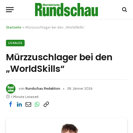
Startseite
»
Mürzzuschlager bei den „WorldSkills“
LOKALES
Mürzzuschlager bei den
„WorldSkills“
von
Rundschau Redaktion
28. Jänner 2026
1 Minute Lesezeit