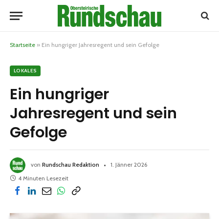
Startseite
»
Ein hungriger Jahresregent und sein Gefolge
LOKALES
Ein hungriger
Jahresregent und sein
Gefolge
von
Rundschau Redaktion
1. Jänner 2026
4 Minuten Lesezeit